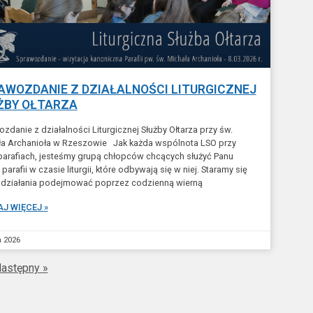
AWOZDANIE Z DZIAŁALNOŚCI LITURGICZNEJ
ŻBY OŁTARZA
zdanie z działalności Liturgicznej Służby Ołtarza przy św.
ła Archanioła w Rzeszowie Jak każda wspólnota LSO przy
parafiach, jesteśmy grupą chłopców chcących służyć Panu
 parafii w czasie liturgii, które odbywają się w niej. Staramy się
 działania podejmować poprzez codzienną wierną
J WIĘCEJ »
a 2026
astępny »