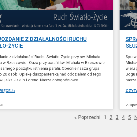
OZDANIE Z DZIAŁALNOŚCI RUCHU
SPR
ŁO-ŻYCIE
SŁU
nie z działalności Ruchu Światło-Życie przy św. Michała
Sprawo
a w Rzeszowie Oaza przy parafii św. Michała w Rzeszowie
Micha
 samego początku istnienia parafii. Obecnie nasza grupa
wielu 
ło 20 osób. Opiekę duszpasterską nad oddziałem od tego
Bogu i
wuje ks. Jakub Lorenc. Nasze cotygodniowe
nasze
WIĘCEJ »
CZYTA
26
20 lipc
« Poprzedni
1
2
3
4
5
N