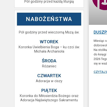
Pół godziny przed każdą liturgią
NABOŻEŃSTWA
DUSZP
Pół godziny przed wieczorną Mszą św.
WTOREK
Miesiąc s
dobrowol
Koronka Uwielbienia Boga – ku czci św.
Na stolik
Michała Archanioła
do księg
2026 Tego
ŚRODA
się w wa
Różaniec
CZYTAJ 
CZWARTEK
Adoracja w ciszy
PIĄTEK
Koronka do Miłosierdzia Bożego oraz
Adoracja Najświętszego Sakramentu