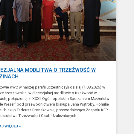
CEZJALNA MODLITWA O TRZEŹWOŚĆ W
ZINACH
owie KWC w naszej parafii uczestniczyli dzisiaj (1.08.2026) w
ze rzeszowskiej w diecezjalnej modlitwie o trzeźwość w
nach, połączonej z XXXII Ogólnopolskim Spotkaniem Małżeństw
le Wesel” pod przewodnictwem biskupa Jana Wątroby. Homilię
sił biskup Tadeusz Bronakowski, przewodniczący Zespołu KEP
ostolstwa Trzeźwości i Osób Uzależnionych.
J WIĘCEJ »