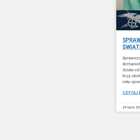
SPRAW
ŚWIAT
Sprawozda
Archanioł
działa od
liczy oko
roku spra
CZYTAJ 
24 lipca 20