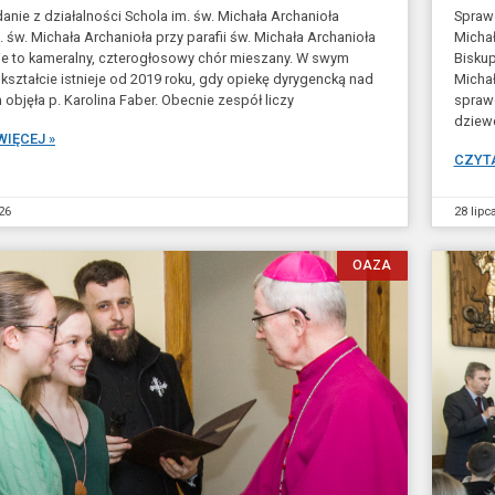
nie z działalności Schola im. św. Michała Archanioła
Sprawo
. św. Michała Archanioła przy parafii św. Michała Archanioła
Micha
e to kameralny, czterogłosowy chór mieszany. W swym
Biskup
ształcie istnieje od 2019 roku, gdy opiekę dyrygencką nad
Micha
objęła p. Karolina Faber. Obecnie zespół liczy
sprawo
dziew
WIĘCEJ »
CZYTA
26
28 lipc
OAZA