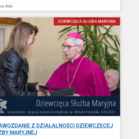
nia 2026
DZIEWCZĘCA SŁUŻBA MARYJNA
AWOZDANIE Z DZIAŁALNOŚCI DZIEWCZĘCEJ
ŻBY MARYJNEJ