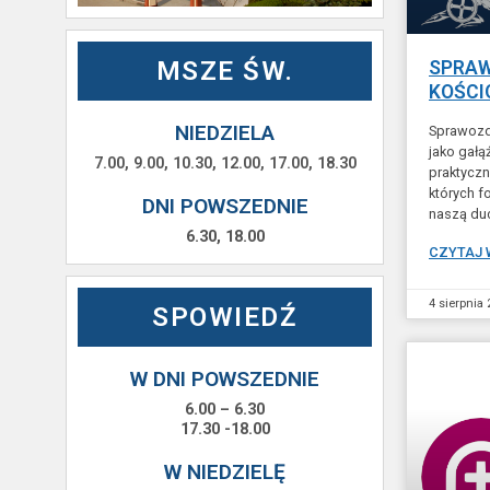
MSZE ŚW.
SPRAW
KOŚCI
NIEDZIELA
Sprawozd
jako gałą
7.00, 9.00, 10.30, 12.00, 17.00, 18.30
praktyczni
których f
DNI POWSZEDNIE
naszą du
6.30, 18.00
CZYTAJ 
4 sierpnia
SPOWIEDŹ
W DNI POWSZEDNIE
6.00 – 6.30
17.30 -18.00
W NIEDZIELĘ