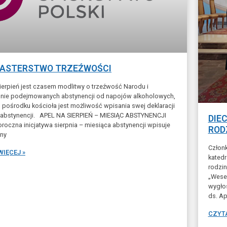
ASTERSTWO TRZEŹWOŚCI
ierpień jest czasem modlitwy o trzeźwość Narodu i
nie podejmowanych abstynencji od napojów alkoholowych,
u pośrodku kościoła jest możliwość wpisania swej deklaracji
i abstynencji. APEL NA SIERPIEŃ – MIESIĄC ABSTYNENCJI
DIE
roczna inicjatywa sierpnia – miesiąca abstynencji wpisuje
ROD
żny
Członk
WIĘCEJ »
katedr
rodzi
„Wese
wygło
ds. Ap
CZYTA