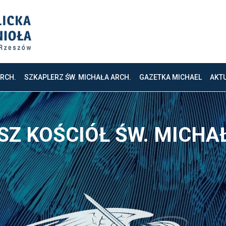
ARCH.
SZKAPLERZ ŚW. MICHAŁA ARCH.
GAZETKA MICHAEL
AKT
E TAK! KOŚCIÓŁ Z LOT
OBACZ PIERWSZE UJĘCIA Z DRON