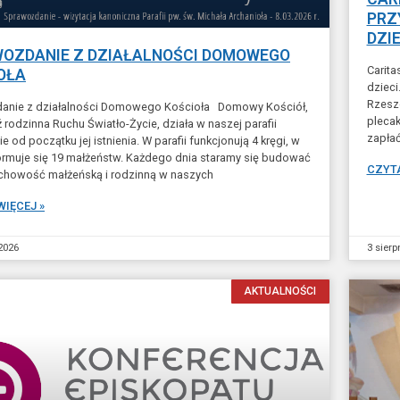
PRZ
DZIE
OZDANIE Z DZIAŁALNOŚCI DOMOWEGO
Carita
OŁA
dzieci
Rzeszó
anie z działalności Domowego Kościoła Domowy Kościół,
plecak
ź rodzinna Ruchu Światło-Życie, działa w naszej parafii
zapła
e od początku jej istnienia. W parafii funkcjonują 4 kręgi, w
ormuje się 19 małżeństw. Każdego dnia staramy się budować
CZYTA
chowość małżeńską i rodzinną w naszych
WIĘCEJ »
 2026
3 sierp
AKTUALNOŚCI