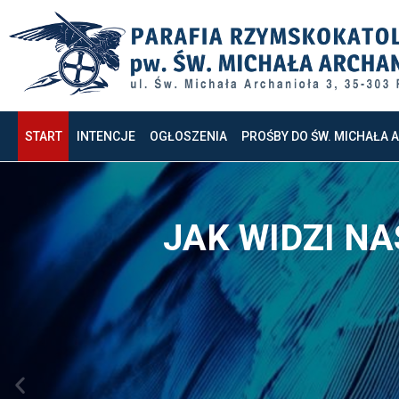
START
INTENCJE
OGŁOSZENIA
PROŚBY DO ŚW. MICHAŁA 
MOŻE WŁAŚNI
Z