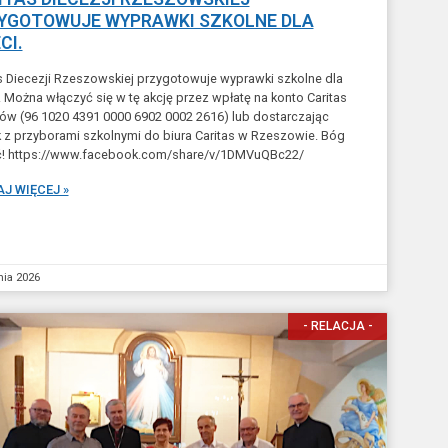
YGOTOWUJE WYPRAWKI SZKOLNE DLA
CI.
s Diecezji Rzeszowskiej przygotowuje wyprawki szkolne dla
. Można włączyć się w tę akcję przez wpłatę na konto Caritas
w (96 1020 4391 0000 6902 0002 2616) lub dostarczając
 z przyborami szkolnymi do biura Caritas w Rzeszowie. Bóg
ć! https://www.facebook.com/share/v/1DMVuQBc22/
J WIĘCEJ »
nia 2026
- RELACJA -