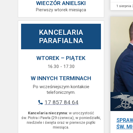
WIECZÓR ANIELSKI
1 sierpnia
Pierwszy wtorek miesiąca
KANCELARIA
PARAFIALNA
WTOREK – PIĄTEK
16.30 - 17.30
W INNYCH TERMINACH
Po wcześniejszym kontakcie
telefonicznym.
17 857 84 64
Kancelaria nieczynna:
w uroczystość
św. Piotra i Pawła (29 czerwca), w poniedziałki,
SPRAW
niedziele i święta oraz w pierwsze piątki
ŚW. M
miesiąca.