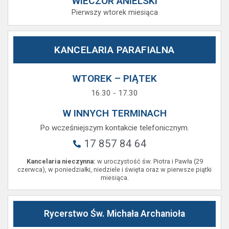
WIECZÓR ANIELSKI
Pierwszy wtorek miesiąca
KANCELARIA PARAFIALNA
WTOREK – PIĄTEK
16.30 - 17.30
W INNYCH TERMINACH
Po wcześniejszym kontakcie telefonicznym.
17 857 84 64
Kancelaria nieczynna:
w uroczystość św. Piotra i Pawła (29
czerwca), w poniedziałki, niedziele i święta oraz w pierwsze piątki
miesiąca.
Rycerstwo Św. Michała Archanioła