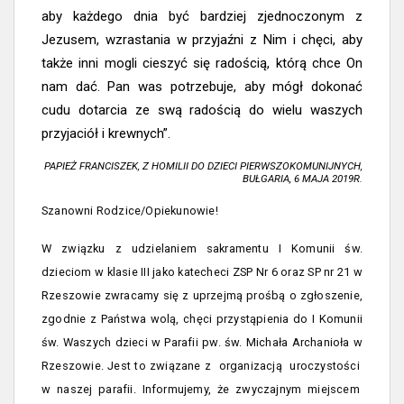
aby każdego dnia być bardziej zjednoczonym z
Jezusem, wzrastania w przyjaźni z Nim i chęci, aby
także inni mogli cieszyć się radością, którą chce On
nam dać. Pan was potrzebuje, aby mógł dokonać
cudu dotarcia ze swą radością do wielu waszych
przyjaciół i krewnych”.
PAPIEŻ FRANCISZEK, Z HOMILII DO DZIECI PIERWSZOKOMUNIJNYCH,
BUŁGARIA, 6 MAJA 2019R.
Szanowni Rodzice/Opiekunowie!
W związku z udzielaniem sakramentu I Komunii św.
dzieciom w klasie III jako katecheci ZSP Nr 6 oraz SP nr 21 w
Rzeszowie zwracamy się z uprzejmą prośbą o zgłoszenie,
zgodnie z Państwa wolą, chęci przystąpienia do I Komunii
św. Waszych dzieci w Parafii pw. św. Michała Archanioła w
Rzeszowie. Jest to związane z organizacją uroczystości
w naszej parafii. Informujemy, że zwyczajnym miejscem