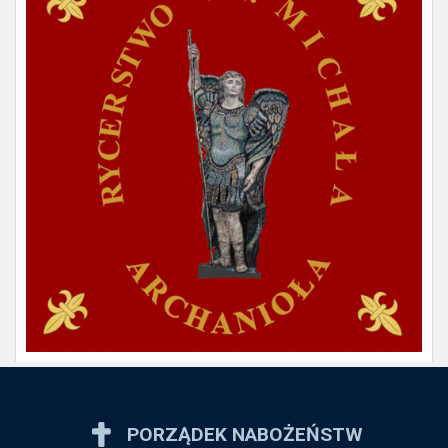
PORZĄDEK NABOŻEŃSTW