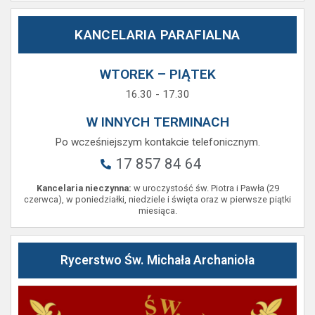
KANCELARIA PARAFIALNA
WTOREK – PIĄTEK
16.30 - 17.30
W INNYCH TERMINACH
Po wcześniejszym kontakcie telefonicznym.
17 857 84 64
Kancelaria nieczynna:
w uroczystość św. Piotra i Pawła (29
czerwca), w poniedziałki, niedziele i święta oraz w pierwsze piątki
miesiąca.
Rycerstwo Św. Michała Archanioła