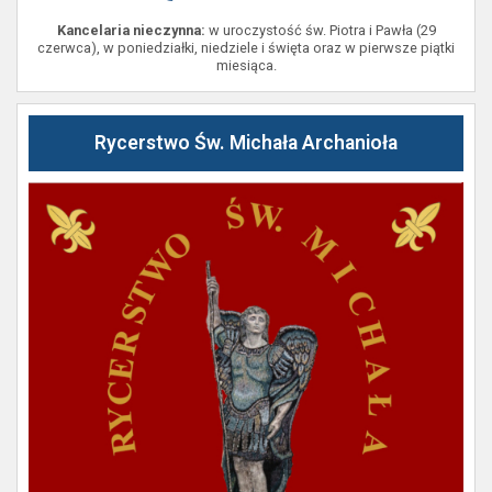
Kancelaria nieczynna:
w uroczystość św. Piotra i Pawła (29
czerwca), w poniedziałki, niedziele i święta oraz w pierwsze piątki
miesiąca.
Rycerstwo Św. Michała Archanioła