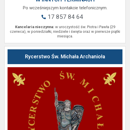
Po wcześniejszym kontakcie telefonicznym.
17 857 84 64
Kancelaria nieczynna:
w uroczystość św. Piotra i Pawła (29
czerwca), w poniedziałki, niedziele i święta oraz w pierwsze piątki
miesiąca.
Rycerstwo Św. Michała Archanioła