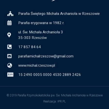
Parafia Świętego Michała Archanioła w Rzeszowie
Parafia erygowana w 1982 r.
ul. Św. Michała Archanioła 3
35-303 Rzeszów
17 857 84 64
parafiamichalrzeszow@gmail.com
www.michal.rzeszow.pl
15 2490 0005 0000 4530 2889 2426
© 2019 Parafia Rzymskokatolicka pw. Św. Michała Archanioła w Rzeszowie
Realizacja: IPR.PL