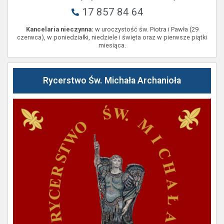
17 857 84 64
Kancelaria nieczynna:
w uroczystość św. Piotra i Pawła (29
czerwca), w poniedziałki, niedziele i święta oraz w pierwsze piątki
miesiąca.
Rycerstwo Św. Michała Archanioła