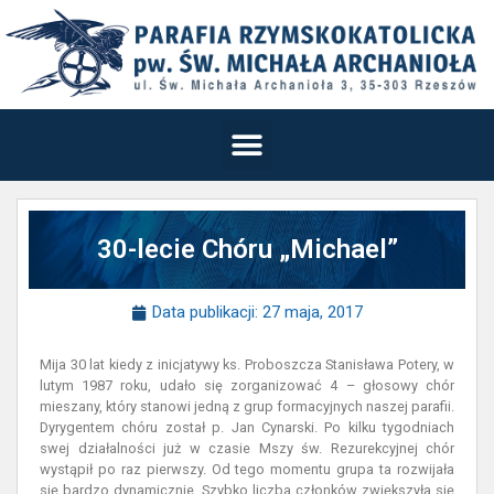
30-lecie Chóru „Michael”
Data publikacji:
27 maja, 2017
Mija 30 lat kiedy z inicjatywy ks. Proboszcza Stanisława Potery, w
lutym 1987 roku, udało się zorganizować 4 – głosowy chór
mieszany, który stanowi jedną z grup formacyjnych naszej parafii.
Dyrygentem chóru został p. Jan Cynarski. Po kilku tygodniach
swej działalności już w czasie Mszy św. Rezurekcyjnej chór
wystąpił po raz pierwszy. Od tego momentu grupa ta rozwijała
się bardzo dynamicznie. Szybko liczba członków zwiększyła się