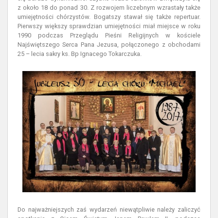
z około 18 do ponad 30. Z rozwojem liczebnym wzrastały także
umiejętności chórzystów. Bogatszy stawał się także repertuar.
Pierwszy większy sprawdzian umiejętności miał miejsce w roku
1990 podczas Przeglądu Pieśni Religijnych w kościele
Najświętszego Serca Pana Jezusa, połączonego z obchodami
25 – lecia sakry ks. Bp Ignacego Tokarczuka.
Do najważniejszych zaś wydarzeń niewątpliwie należy zaliczyć