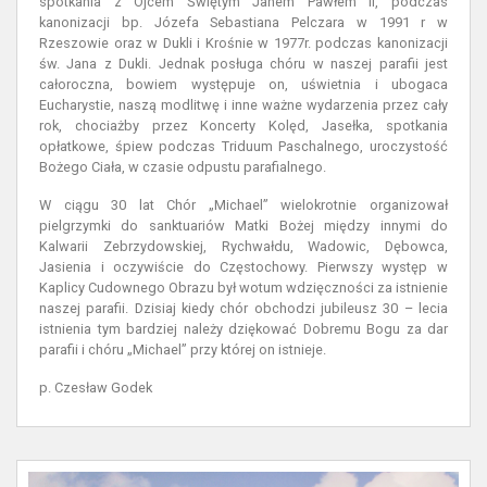
spotkania z Ojcem Świętym Janem Pawłem II, podczas
kanonizacji bp. Józefa Sebastiana Pelczara w 1991 r w
Rzeszowie oraz w Dukli i Krośnie w 1977r. podczas kanonizacji
św. Jana z Dukli. Jednak posługa chóru w naszej parafii jest
całoroczna, bowiem występuje on, uświetnia i ubogaca
Eucharystie, naszą modlitwę i inne ważne wydarzenia przez cały
rok, chociażby przez Koncerty Kolęd, Jasełka, spotkania
opłatkowe, śpiew podczas Triduum Paschalnego, uroczystość
Bożego Ciała, w czasie odpustu parafialnego.
W ciągu 30 lat Chór „Michael” wielokrotnie organizował
pielgrzymki do sanktuariów Matki Bożej między innymi do
Kalwarii Zebrzydowskiej, Rychwałdu, Wadowic, Dębowca,
Jasienia i oczywiście do Częstochowy. Pierwszy występ w
Kaplicy Cudownego Obrazu był wotum wdzięczności za istnienie
naszej parafii. Dzisiaj kiedy chór obchodzi jubileusz 30 – lecia
istnienia tym bardziej należy dziękować Dobremu Bogu za dar
parafii i chóru „Michael” przy której on istnieje.
p. Czesław Godek