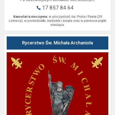
17 857 84 64
Kancelaria nieczynna:
w uroczystość św. Piotra i Pawła (29
czerwca), w poniedziałki, niedziele i święta oraz w pierwsze piątki
miesiąca.
Rycerstwo Św. Michała Archanioła