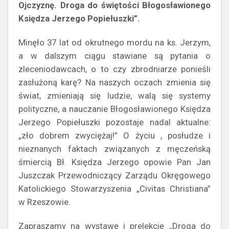
Ojczyznę. Droga do świętości Błogosławionego
Księdza Jerzego Popiełuszki”.
Minęło 37 lat od okrutnego mordu na ks. Jerzym,
a w dalszym ciągu stawiane są pytania o
zleceniodawcach, o to czy zbrodniarze ponieśli
zasłużoną karę? Na naszych oczach zmienia się
świat, zmieniają się ludzie, walą się systemy
polityczne, a nauczanie Błogosławionego Księdza
Jerzego Popiełuszki pozostaje nadal aktualne:
„zło dobrem zwyciężaj!” O życiu , posłudze i
nieznanych faktach związanych z męczeńską
śmiercią Bł. Księdza Jerzego opowie Pan Jan
Juszczak Przewodniczący Zarządu Okręgowego
Katolickiego Stowarzyszenia „Civitas Christiana”
w Rzeszowie.
Zapraszamy na wystawę i prelekcję „Droga do