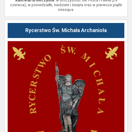
Kancelaria nieczynna:
w uroczystość św. Piotra i Pawła (29
czerwca), w poniedziałki, niedziele i święta oraz w pierwsze piątki
miesiąca.
Rycerstwo Św. Michała Archanioła