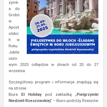
zymk
a do
Grobó
w
Apost
olskic
h w
Roku
Jubile
uszo
wym 2025 odbędzie w dniach od 20 do 27
września.
Szczegółowy program i informacje znajdują się
na stronie
Biura
El Holiday
pod zakładką „
Pielgrzymki
Niedzieli Rzeszowskiej
” – Biuro podróży Rzeszów