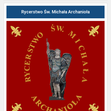
Rycerstwo Św. Michała Archanioła