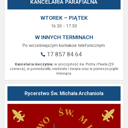
KANCELARIA PARAFIALNA
WTOREK – PIĄTEK
16.30 - 17.30
W INNYCH TERMINACH
Po wcześniejszym kontakcie telefonicznym.
17 857 84 64
Kancelaria nieczynna:
w uroczystość św. Piotra i Pawła (29
czerwca), w poniedziałki, niedziele i święta oraz w pierwsze piątki
miesiąca.
Rycerstwo Św. Michała Archanioła