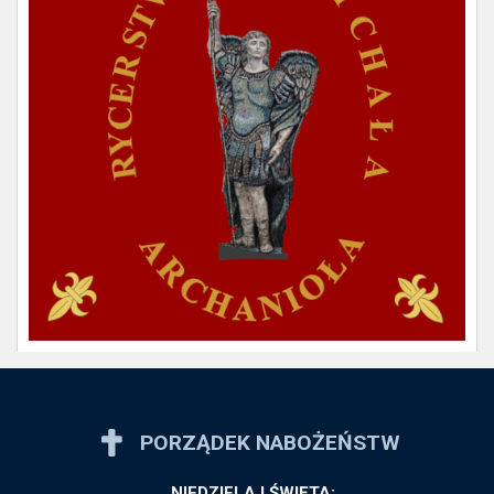
PORZĄDEK NABOŻEŃSTW
NIEDZIELA I ŚWIĘTA
: