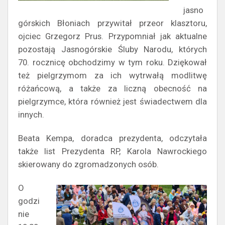
jasno
górskich Błoniach przywitał przeor klasztoru,
ojciec Grzegorz Prus. Przypomniał jak aktualne
pozostają Jasnogórskie Śluby Narodu, których
70. rocznicę obchodzimy w tym roku. Dziękował
też pielgrzymom za ich wytrwałą modlitwę
różańcową, a także za liczną obecność na
pielgrzymce, która również jest świadectwem dla
innych.
Beata Kempa, doradca prezydenta, odczytała
także list Prezydenta RP, Karola Nawrockiego
skierowany do zgromadzonych osób.
O
godzi
nie