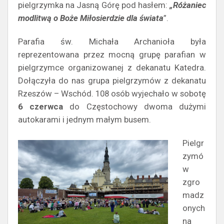
pielgrzymka na Jasną Górę pod hasłem:
„Różaniec
modlitwą o Boże Miłosierdzie dla świata
”.
Parafia św. Michała Archanioła była
reprezentowana przez mocną grupę parafian w
pielgrzymce organizowanej z dekanatu Katedra.
Dołączyła do nas grupa pielgrzymów z dekanatu
Rzeszów – Wschód. 108 osób wyjechało w sobotę
6 czerwca
do Częstochowy dwoma dużymi
autokarami i jednym małym busem.
Pielgr
zymó
w
zgro
madz
onych
na