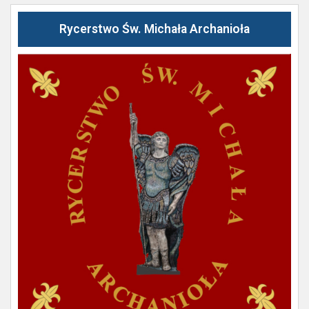
Rycerstwo Św. Michała Archanioła