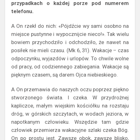
przypadkach o każdej porze pod numerem
telefonu.
A On rzekł do nich: «Pójdźcie wy sami osobno na
miejsce pustynne i wypocznijcie nieco!». Tak wielu
bowiem przychodziło i odchodziło, że nawet na
posiłek nie mieli czasu. (Mk 6, 31). Wakacje – czas
odpoczynku, wyjazdów i urlopów. To chwile wolne
od pracy, od codziennego zabiegania. Wakacje są
pięknym czasem, są darem Ojca niebieskiego.
A On przemawia do naszych oczu poprzez piękno
stworzonego świata. I czeka. W przydrożnej
kapliczce, małym wiejskim kościółku na rozstaju
dróg, w górskich szczytach, w wodach jeziora, w
napotkanym człowieku. Wszędzie tam gdzie
człowiek przemierza wakacyjne szlaki czeka Bóg.
On po prostu jest. Zawsze obok, zawsze blisko,