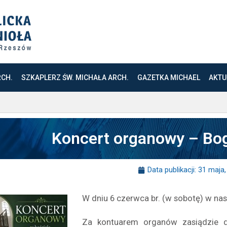
RCH.
SZKAPLERZ ŚW. MICHAŁA ARCH.
GAZETKA MICHAEL
AKTU
Koncert organowy – Bo
Data publikacji:
31 maja,
W dniu 6 czerwca br. (w sobotę) w na
Za kontuarem organów zasiądzie 