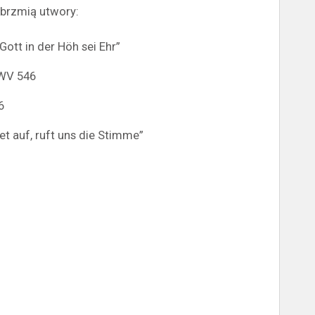
abrzmią utwory:
Gott in der Höh sei Ehr”
BWV 546
6
t auf, ruft uns die Stimme”