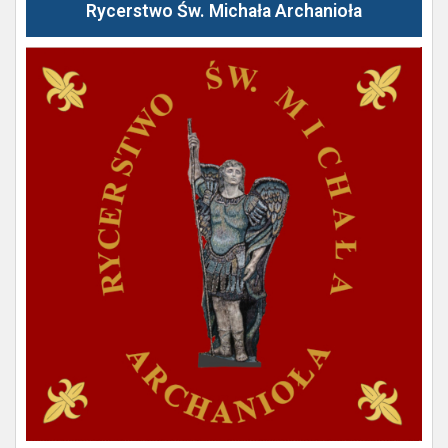
Rycerstwo Św. Michała Archanioła