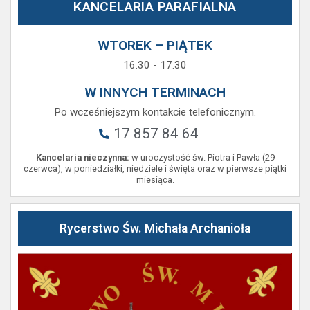
KANCELARIA PARAFIALNA
WTOREK – PIĄTEK
16.30 - 17.30
W INNYCH TERMINACH
Po wcześniejszym kontakcie telefonicznym.
17 857 84 64
Kancelaria nieczynna:
w uroczystość św. Piotra i Pawła (29
czerwca), w poniedziałki, niedziele i święta oraz w pierwsze piątki
miesiąca.
Rycerstwo Św. Michała Archanioła