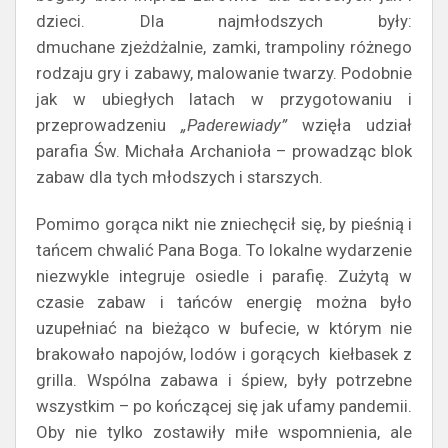
dzieci. Dla najmłodszych były:
dmuchane zjeżdżalnie, zamki, trampoliny różnego
rodzaju gry i zabawy, malowanie twarzy. Podobnie
jak w ubiegłych latach w przygotowaniu i
przeprowadzeniu
„Paderewiady”
wzięła udział
parafia Św. Michała Archanioła – prowadząc blok
zabaw dla tych młodszych i starszych.
Pomimo gorąca nikt nie zniechęcił się, by pieśnią i
tańcem chwalić Pana Boga. To lokalne wydarzenie
niezwykle integruje osiedle i parafię. Zużytą w
czasie zabaw i tańców energię można było
uzupełniać na bieżąco w bufecie, w którym nie
brakowało napojów, lodów i gorących kiełbasek z
grilla. Wspólna zabawa i śpiew, były potrzebne
wszystkim – po kończącej się jak ufamy pandemii.
Oby nie tylko zostawiły miłe wspomnienia, ale