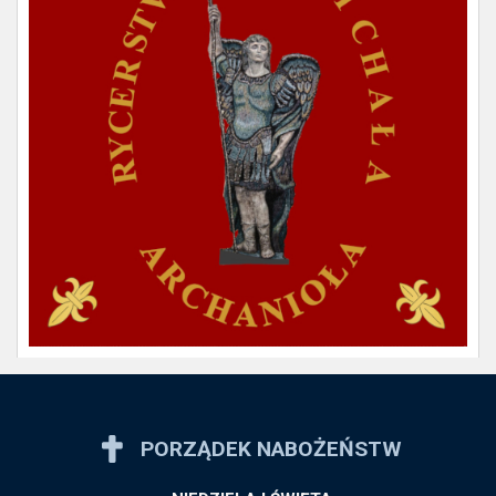
PORZĄDEK NABOŻEŃSTW