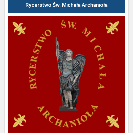
Rycerstwo Św. Michała Archanioła