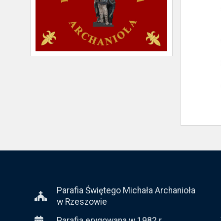
Parafia Świętego Michała Archanioła
w Rzeszowie
Parafia erygowana w 1982 r.