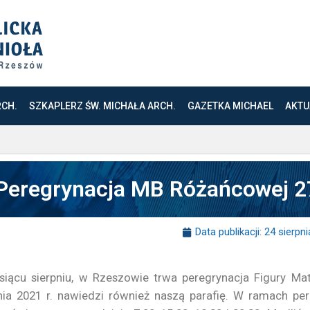
RCH.
SZKAPLERZ ŚW. MICHAŁA ARCH.
GAZETKA MICHAEL
AKTU
Peregrynacja MB Różańcowej 27
Data publikacji:
24 sierpni
iącu sierpniu, w Rzeszowie trwa peregrynacja Figury Mat
ia 2021 r. nawiedzi również naszą parafię. W ramach pe