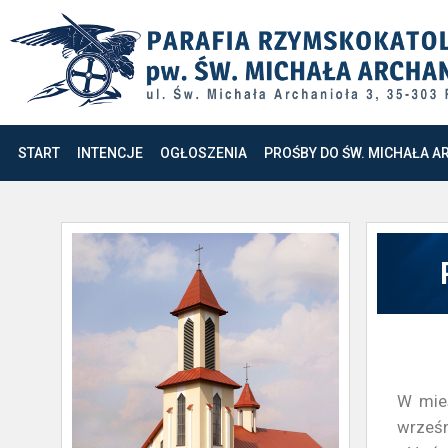
START
INTENCJE
OGŁOSZENIA
PROŚBY DO ŚW. MICHAŁA A
W mies
wrześn