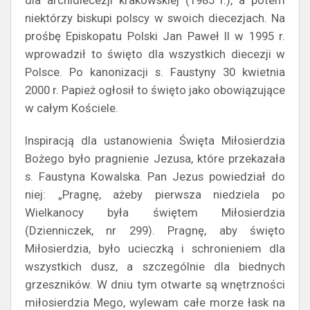
dla archidiecezji krakowskiej (1985 r.), a potem
niektórzy biskupi polscy w swoich diecezjach. Na
prośbę Episkopatu Polski Jan Paweł II w 1995 r.
wprowadził to święto dla wszystkich diecezji w
Polsce. Po kanonizacji s. Faustyny 30 kwietnia
2000 r. Papież ogłosił to święto jako obowiązujące
w całym Kościele.
Inspiracją dla ustanowienia Święta Miłosierdzia
Bożego było pragnienie Jezusa, które przekazała
s. Faustyna Kowalska. Pan Jezus powiedział do
niej: „Pragnę, ażeby pierwsza niedziela po
Wielkanocy była świętem Miłosierdzia
(Dzienniczek, nr 299). Pragnę, aby święto
Miłosierdzia, było ucieczką i schronieniem dla
wszystkich dusz, a szczególnie dla biednych
grzeszników. W dniu tym otwarte są wnętrzności
miłosierdzia Mego, wylewam całe morze łask na