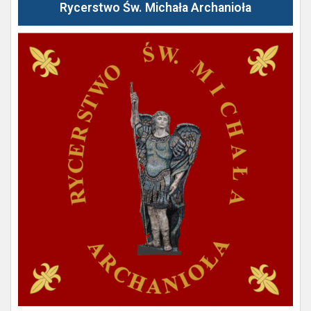
Rycerstwo Św. Michała Archanioła