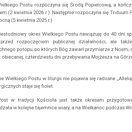
ielkiego Postu rozpoczyna się Środą Popielcową, a kończ
em (2 kwietnia 2026 r.). Następnie rozpoczyna się Triduum 
cną (5 kwietnia 2025 r.)
iestodniowy okres Wielkiego Postu nawiązuję do 40 dni sp
przed rozpoczęciem publicznej działalności, ale także
hnego potopu, po których Bóg zawarł przymierze z Noem; cz
i obiecanej; czterdziestu dni przebywania Mojżesza na Górze
ie Wielkiego Postu w liturgii nie pojawia się radosne „Alle
rgicznych staje się fiolet.
Post w tradycji Kościoła jest także okresem przygoto
zała w kolejne tajemnice wiary, a na Wielkanoc podczas Wigi