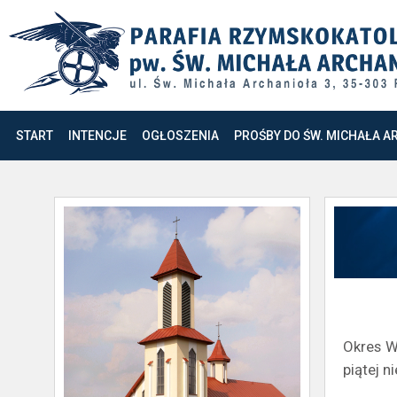
START
INTENCJE
OGŁOSZENIA
PROŚBY DO ŚW. MICHAŁA A
Okres W
piątej n