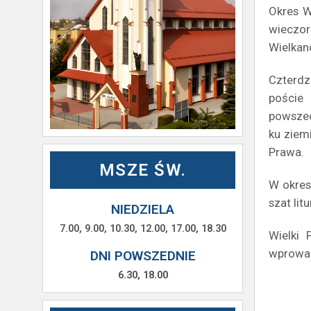
Okres W
wieczor
Wielkano
Czterdz
poście 
powszec
ku ziem
Prawa.
MSZE ŚW.
W okres
szat litu
NIEDZIELA
7.00, 9.00, 10.30, 12.00, 17.00, 18.30
Wielki 
wprowad
DNI POWSZEDNIE
6.30, 18.00