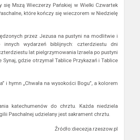
y się Mszą Wieczerzy Pańskiej w Wielki Czwartek
Paschalne, które kończy się wieczorem w Niedzielę
ędzonych przez Jezusa na pustyni na modlitwie i
 innych wydarzeń biblijnych: czterdziestu dni
terdziestu lat pielgrzymowania Izraela po pustyni
 Synaj, gdzie otrzymał Tablice Przykazań i Tablice
luja” i hymn „Chwała na wysokości Bogu”, a kolorem
wania katechumenów do chrztu. Każda niedziela
lii Paschalnej udzielany jest sakrament chrztu.
Źródło:diecezja.rzeszow.pl