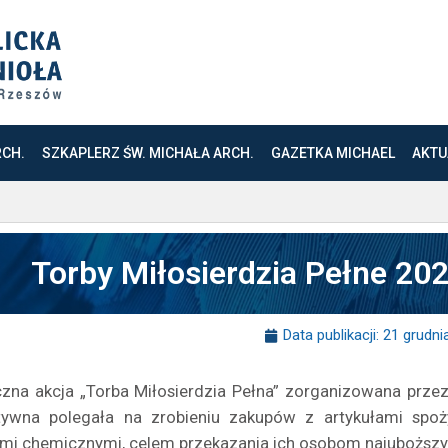
RCH.
SZKAPLERZ ŚW. MICHAŁA ARCH.
GAZETKA MICHAEL
AKTU
Torby Miłosierdzia Pełne 20
Data publikacji:
21 grudni
zna akcja „Torba Miłosierdzia Pełna” zorganizowana przez 
tywna polegała na zrobieniu zakupów z artykułami spo
ami chemicznymi, celem przekazania ich osobom najuboższy