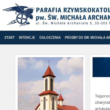
START
INTENCJE
OGŁOSZENIA
PROŚBY DO ŚW. MICHAŁA A
Tegoroc
charyta
artykuł