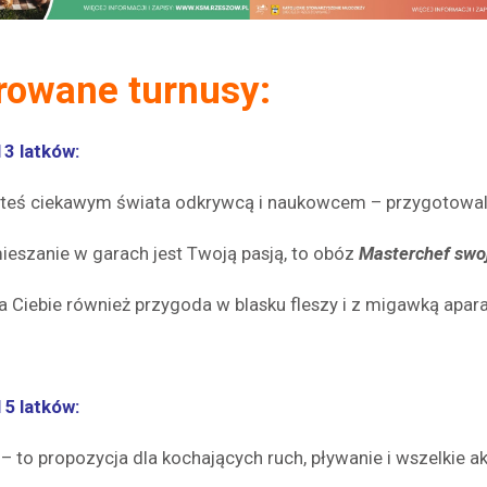
rowane turnusy:
13 latków:
esteś ciekawym świata odkrywcą i naukowcem – przygotowa
mieszanie w garach jest Twoją pasją, to obóz
Masterchef swo
a Ciebie również przygoda w blasku fleszy i z migawką apar
15 latków:
– to propozycja dla kochających ruch, pływanie i wszelkie a