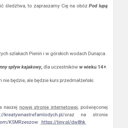
adzić śledztwa, to zapraszamy Cię na obóz
Pod lupą
ch szlakach Pienin i w górskich wodach Dunajca.
nny spływ kajakowy
,
dla uczestników
w wieku 14+
.
 nie będzie, ale będzie kurs przedmałżeński.
na naszej
nowej stronie internetowej,
poświęconej
://kreatywnastrefamlodych.pl/
oraz na stronie
.com/KSMRzeszow
:
https://tiny.pl/dw8hk