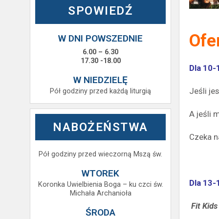
SPOWIEDŹ
Ofe
W DNI POWSZEDNIE
6.00 – 6.30
17.30 -18.00
Dla 10-
W NIEDZIELĘ
Jeśli j
Pół godziny przed każdą liturgią
A jeśli 
NABOŻEŃSTWA
Czeka n
Pół godziny przed wieczorną Mszą św.
WTOREK
Dla 13-
Koronka Uwielbienia Boga – ku czci św.
Michała Archanioła
Fit Kids
ŚRODA