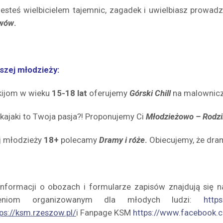
li jesteś wielbicielem tajemnic, zagadek i uwielbiasz prow
ywów
.
rszej młodzieży:
ijom w wieku
15-18 lat
oferujemy
Górski Chill
na malowniczy
kajaki to Twoja pasja?! Proponujemy Ci
Młodzieżowo – Rodzi
j młodzieży
18+
polecamy
Dramy i róże
.
Obiecujemy, że dram
informacji o obozach i formularze zapisów znajdują się 
zeniom organizowanym dla młodych ludzi:
https
ps://ksm.rzeszow.pl/
i Fanpage KSM
https://www.facebook