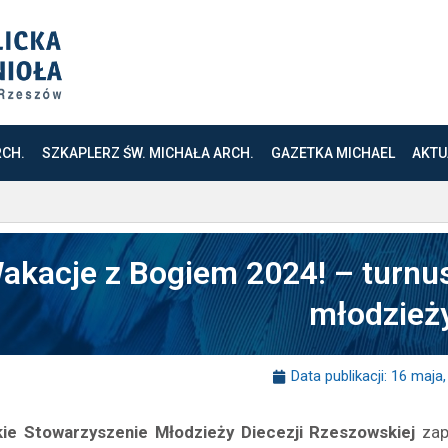
RCH.
SZKAPLERZ ŚW. MICHAŁA ARCH.
GAZETKA MICHAEL
AKTU
akacje z Bogiem 2024! – turnus
młodzież
Data publikacji:
16 maja,
kie Stowarzyszenie Młodzieży Diecezji Rzeszowskiej
zap