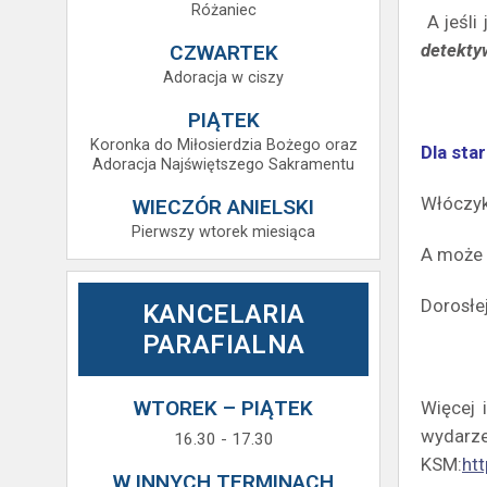
Różaniec
️ A jeś
detekt
CZWARTEK
Adoracja w ciszy
PIĄTEK
Koronka do Miłosierdzia Bożego oraz
Dla sta
Adoracja Najświętszego Sakramentu
Włóczyk
WIECZÓR ANIELSKI
Pierwszy wtorek miesiąca
A może 
Dorosłe
KANCELARIA
PARAFIALNA
WTOREK – PIĄTEK
Więcej 
wydar
16.30 - 17.30
KSM:
htt
W INNYCH TERMINACH