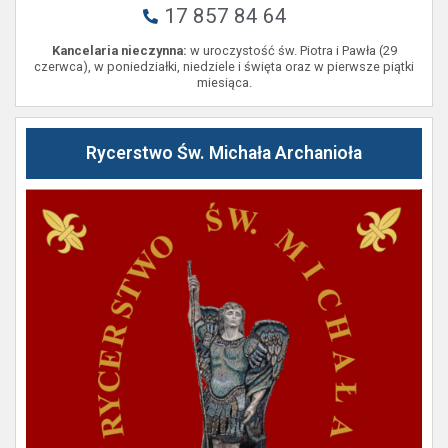
17 857 84 64
Kancelaria nieczynna:
w uroczystość św. Piotra i Pawła (29
czerwca), w poniedziałki, niedziele i święta oraz w pierwsze piątki
miesiąca.
Rycerstwo Św. Michała Archanioła