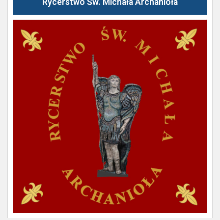
Rycerstwo Św. Michała Archanioła