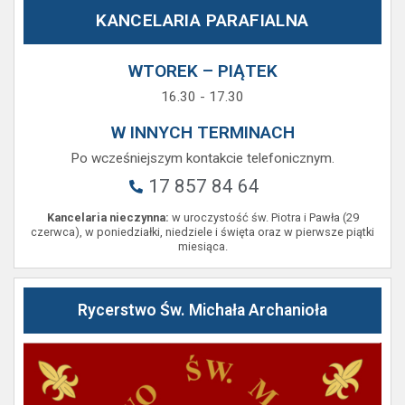
KANCELARIA PARAFIALNA
WTOREK – PIĄTEK
16.30 - 17.30
W INNYCH TERMINACH
Po wcześniejszym kontakcie telefonicznym.
17 857 84 64
Kancelaria nieczynna:
w uroczystość św. Piotra i Pawła (29
czerwca), w poniedziałki, niedziele i święta oraz w pierwsze piątki
miesiąca.
Rycerstwo Św. Michała Archanioła