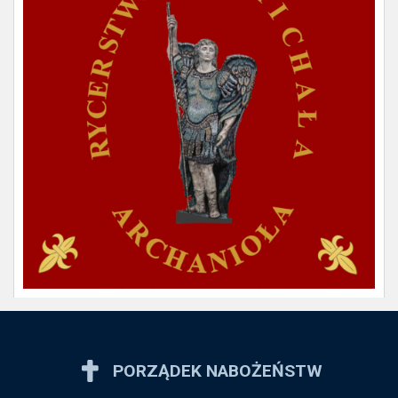
PORZĄDEK NABOŻEŃSTW