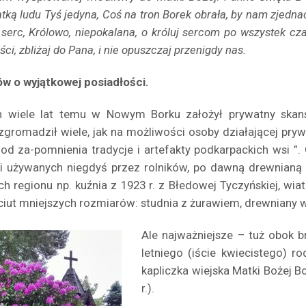
tką ludu Tyś jedyna, Coś na tron Borek obrała, by nam zjedna
serc, Królowo, niepokalana, o króluj sercom po wszystek cz
ści, zbliżaj do Pana, i nie opuszczaj przenigdy nas.
łów o wyjątkowej posiadłości.
 wiele lat temu w Nowym Borku założył prywatny skan
zgromadził wiele, jak na możliwości osoby działającej pryw
 od za-pomnienia tradycje i artefakty podkarpackich wsi 
i używanych niegdyś przez rolników, po dawną drewnianą a
h regionu np. kuźnia z 1923 r. z Błedowej Tyczyńskiej, wiat
ciut mniejszych rozmiarów: studnia z żurawiem, drewniany w
Ale najważniejsze – tuż obok 
letniego (iście kwiecistego) r
kapliczka wiejska Matki Bożej 
r.).