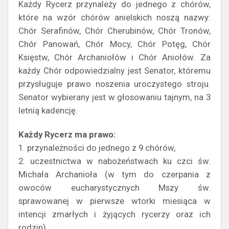
Każdy Rycerz przynależy do jednego z chórów,
które na wzór chórów anielskich noszą nazwy:
Chór Serafinów, Chór Cherubinów, Chór Tronów,
Chór Panowań, Chór Mocy, Chór Potęg, Chór
Księstw, Chór Archaniołów i Chór Aniołów. Za
każdy Chór odpowiedzialny jest Senator, któremu
przysługuje prawo noszenia uroczystego stroju.
Senator wybierany jest w głosowaniu tajnym, na 3
letnią kadencję.
Każdy Rycerz ma prawo:
1. przynależności do jednego z 9 chórów,
2. uczestnictwa w nabożeństwach ku czci św.
Michała Archanioła (w tym do czerpania z
owoców eucharystycznych Mszy św.
sprawowanej w pierwsze wtorki miesiąca w
intencji zmarłych i żyjących rycerzy oraz ich
rodzin),