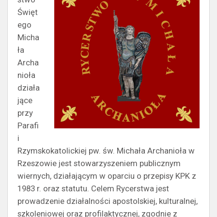
Święt
ego
Micha
ła
Archa
nioła
działa
jące
przy
Parafi
i
Rzymskokatolickiej pw. św. Michała Archanioła w
Rzeszowie jest stowarzyszeniem publicznym
wiernych, działającym w oparciu o przepisy KPK z
1983 r. oraz statutu. Celem Rycerstwa jest
prowadzenie działalności apostolskiej, kulturalnej,
szkoleniowej oraz profilaktycznej, zgodnie z