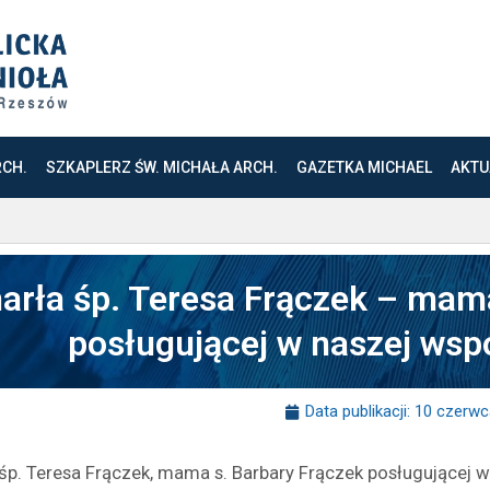
RCH.
SZKAPLERZ ŚW. MICHAŁA ARCH.
GAZETKA MICHAEL
AKTU
arła śp. Teresa Frączek – mama
posługującej w naszej wspó
Data publikacji:
10 czerwc
śp. Teresa Frączek, mama s. Barbary Frączek posługującej w 