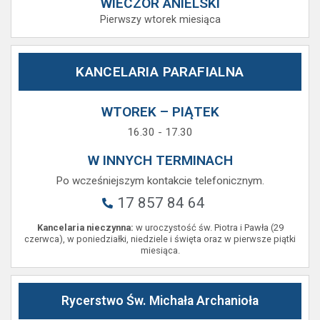
WIECZÓR ANIELSKI
Pierwszy wtorek miesiąca
KANCELARIA PARAFIALNA
WTOREK – PIĄTEK
16.30 - 17.30
W INNYCH TERMINACH
Po wcześniejszym kontakcie telefonicznym.
17 857 84 64
Kancelaria nieczynna:
w uroczystość św. Piotra i Pawła (29
czerwca), w poniedziałki, niedziele i święta oraz w pierwsze piątki
miesiąca.
Rycerstwo Św. Michała Archanioła