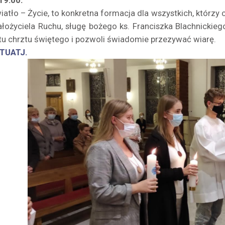
 19:00.
iatło – Życie, to konkretna formacja dla wszystkich, którz
ałożyciela Ruchu, sługę bożego ks. Franciszka Blachnicki
 chrztu świętego i pozwoli świadomie przezywać wiarę.
TUATJ.