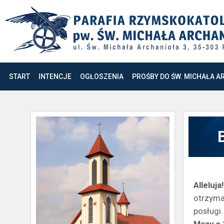
START
INTENCJE
OGŁOSZENIA
PROŚBY DO ŚW. MICHAŁA A
Alleluj
otrzyma
posługi.