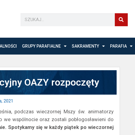
ALNOŚCI
GRUPY PARAFIALNE
SAKRAMENTY
PARAFIA
cyjny OAZY rozpoczęty
a, 2021
śnia, podczas wieczornej Mszy św. animatorzy
o we wspólnocie oraz zostali pobłogosławieni do
ie.
Spotykamy się w każdy piątek po wieczornej