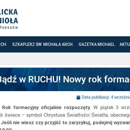
RCH.
SZKAPLERZ ŚW. MICHAŁA ARCH.
GAZETKA MICHAEL
AKTU
Bądź w RUCHU! Nowy rok forma
Data publikacji:
4 wrześni
a! Rok formacyjny oficjalnie rozpoczęty.
W piątek 3 wrze
li świece – symbol Chrystusa Światłości Światła, obecneg
Jeśli nie wiesz czy przyjść to zaryzykuj, podejmij wyzwan