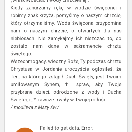
„właściwościach wody chrzcielnej”.
Kiedy zanurzamy rękę w wodzie święconej i
robimy znak krzyża, pomyślmy o naszym chrzcie,
który otrzymaliśmy. Woda święcona przypomina
nam o naszym chrzcie, o otwartych dla nas
niebiosach. Nie zamykajmy ich niszcząc to, co
zostało nam dane w sakramencie chrztu
świętego.
Wszechmogący, wieczny Boże, Ty podczas chrztu
Chrystusa w Jordanie uroczyście ogłosiłeś, że
Ten, na którego zstąpił Duch Święty, jest Twoim
umiłowanym Synem, † spraw, aby Twoje
przybrane dzieci, odrodzone z wody i Ducha
Świętego, * zawsze trwały w Twojej miłości.
/ modlitwa z Mszy św./
Failed to get data. Error: