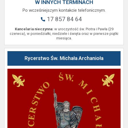
W INNYCH TERMINACH
Po wcześniejszym kontakcie telefonicznym.
17 857 84 64
Kancelaria nieczynna:
w uroczystość św. Piotra i Pawła (29
czerwca), w poniedziałki, niedziele i święta oraz w pierwsze piątki
miesiąca.
Rycerstwo Św. Michała Archanioła