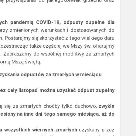
się przywiązania do jakiegokolwiek grzechu oraz
ych pandemią COVID-19, odpusty zupełne dla
 przy zmienionych warunkach i dostosowanych do
. Postarajmy się skorzystać z tego wielkiego daru
uczestnicząc także częściej we Mszy św. ofiarujmy
. Zapraszamy do wspólnej modlitwy za zmarłych
orną Mszą świętą.
 zyskania odpustów za zmarłych w miesiącu
ez cały listopad można uzyskać odpust zupełny
lą się za zmarłych choćby tylko duchowo,
zwykle
iesiony na inne dni tego samego miesiąca, aż do
ia wszystkich wiernych zmarłych
uzyskany przez