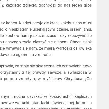
. Z każdego zdjęcia, dochodzi do nas jeden głos
z końca. Kiedyś przyjdzie kres i każdy z nas musi
eć o nieubłaganie uciekającym czasie, przemijaniu,
Ile zostało nam jeszcze czasu i czy rzeczywiście
u naszego życia cieszyć się niebem. Obecnie tak
zie wmawia się nam, że miarą wartości człowieka
 zdawanie egzaminu z miłości.
prawia, że staje się skuteczne ich wstawiennictwo
korzystajmy z tej prawdy zawsze, a zwłaszcza w
ieść pomoc zmarłym, w myśl słów Chrystusa: „Co
sznym można uzyskać w kościołach i kaplicach
awowe warunki: stan łaski uświęcającej, komunia