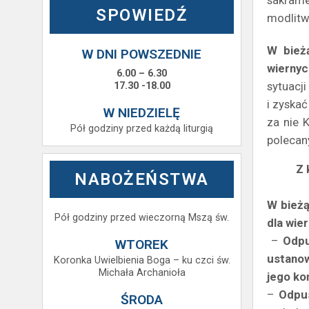
sakrame
SPOWIEDŹ
modlitw
W bież
W DNI POWSZEDNIE
wiernyc
6.00 – 6.30
sytuacj
17.30 -18.00
i zyska
W NIEDZIELĘ
za nie 
Pół godziny przed każdą liturgią
polecan
Z 
NABOŻEŃSTWA
W bieżą
Pół godziny przed wieczorną Mszą św.
dla wie
–
Odpu
WTOREK
ustanow
Koronka Uwielbienia Boga – ku czci św.
Michała Archanioła
jego ko
–
Odpus
ŚRODA