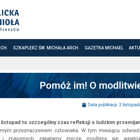
RCH.
SZKAPLERZ ŚW. MICHAŁA ARCH.
GAZETKA MICHAEL
AKTU
Pomóż im! O modlitwi
Data publikacji:
2 listopad
 listopad to szczególny czas refleksji o ludzkim przemijan
znym przeznaczeniem człowieka. W tym miesiącu odwie
ch i znajomych, zapalamy znicze, modlimy się, wpat