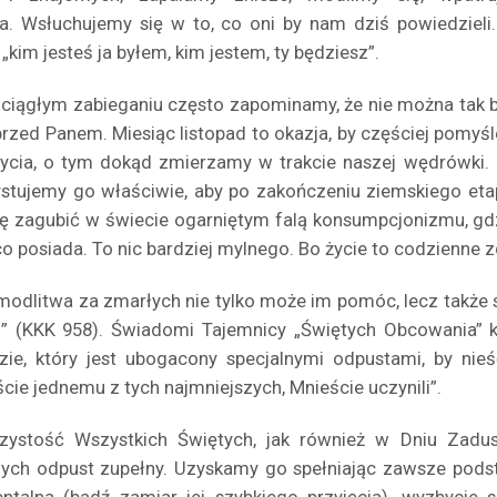
a. Wsłuchujemy się w to, co oni by nam dziś powiedzieli
„kim jesteś ja byłem, kim jestem, ty będziesz”.
 ciągłym zabieganiu często zapominamy, że nie można tak be
przed Panem. Miesiąc listopad to okazja, by częściej pomyśl
życia, o tym dokąd zmierzamy w trakcie naszej wędrówki. 
stujemy go właściwie, aby po zakończeniu ziemskiego etap
ię zagubić w świecie ogarniętym falą konsumpcjonizmu, gd
 co posiada. To nic bardziej mylnego. Bo życie to codzienne
modlitwa za zmarłych nie tylko może im pomóc, lecz także s
” (KKK 958). Świadomi Tajemnicy „Świętych Obcowania” 
dzie, który jest ubogacony specjalnymi odpustami, by n
ście jednemu z tych najmniejszych, Mnieście uczynili”.
ystość Wszystkich Świętych, jak również w Dniu Zadu
nych odpust zupełny. Uzyskamy go spełniając zawsze podst