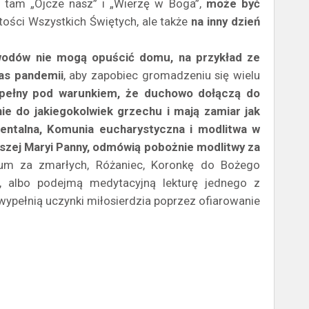
ą tam „Ojcze nasz” i „Wierzę w Boga”,
może być
stości Wszystkich Świętych, ale także
na inny dzień
owodów nie mogą opuścić domu, na przykład ze
as pandemii
, aby zapobiec gromadzeniu się wielu
pełny pod warunkiem, że duchowo dołączą do
ie do jakiegokolwiek grzechu i mają zamiar jak
mentalna, Komunia eucharystyczna i modlitwa w
tszej Maryi Panny, odmówią pobożnie modlitwy za
cjum za zmarłych, Różaniec, Koronkę do Bożego
m, albo podejmą medytacyjną lekturę jednego z
wypełnią uczynki miłosierdzia poprzez ofiarowanie