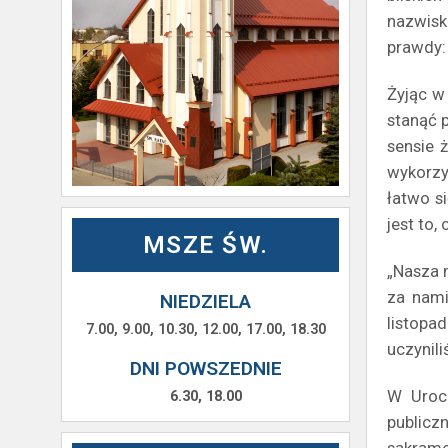
nazwisk
prawdy: 
Żyjąc w
stanąć 
sensie 
wykorzy
łatwo s
jest to,
MSZE ŚW.
„Nasza 
za nami
NIEDZIELA
listopa
7.00, 9.00, 10.30, 12.00, 17.00, 18.30
uczynili
DNI POWSZEDNIE
W Urocz
6.30, 18.00
publicz