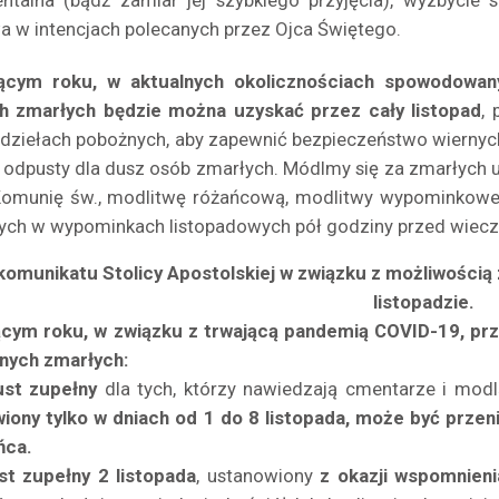
ntalna (bądź zamiar jej szybkiego przyjęcia), wyzbycie 
a w intencjach polecanych przez Ojca Świętego.
ącym roku, w aktualnych okolicznościach spowodowan
h zmarłych będzie można uzyskać przez cały listopad
,
i dziełach pobożnych, aby zapewnić bezpieczeństwo wiernych
ć odpusty dla dusz osób zmarłych. Módlmy się za zmarłych 
Komunię św., modlitwę różańcową, modlitwy wypominkowe
ych w wypominkach listopadowych pół godziny przed wiecz
komunikatu Stolicy Apostolskiej w związku z możliwością
listopadzie.
cym roku, w związku z trwającą pandemią COVID-19, prz
rnych zmarłych:
st zupełny
dla tych, którzy nawiedzają cmentarze i mod
iony tylko w dniach od 1 do 8 listopada, może być przen
ńca.
t zupełny 2 listopada
, ustanowiony
z okazji wspomnien