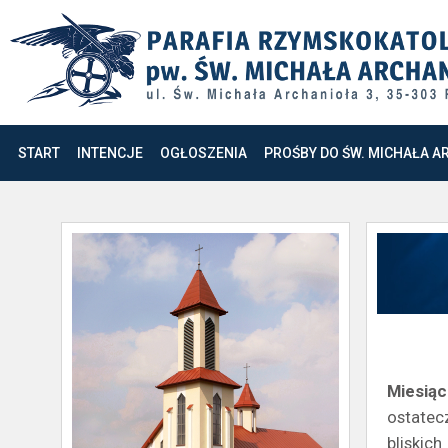
START
INTENCJE
OGŁOSZENIA
PROŚBY DO ŚW. MICHAŁA A
Miesiąc
ostatec
bliski