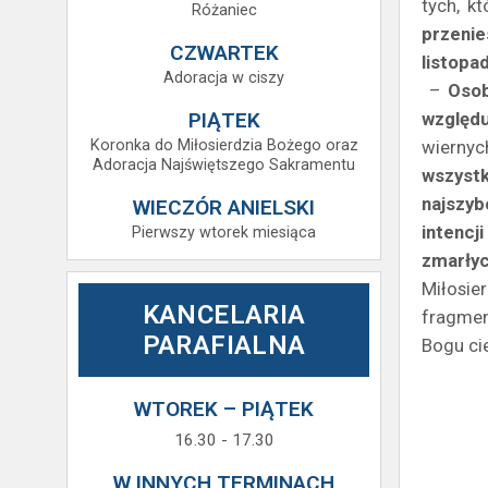
tych, k
Różaniec
przenie
CZWARTEK
listopa
Adoracja w ciszy
–
Osob
PIĄTEK
względu
Koronka do Miłosierdzia Bożego oraz
wiernyc
Adoracja Najświętszego Sakramentu
wszystk
najszyb
WIECZÓR ANIELSKI
intencj
Pierwszy wtorek miesiąca
zmarły
Miłosie
KANCELARIA
fragmen
PARAFIALNA
Bogu ci
WTOREK – PIĄTEK
16.30 - 17.30
W INNYCH TERMINACH