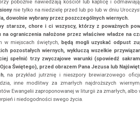
tórzy pobożnie nawiedzają kościół lub kaplicę i odmawiaj
siony
nie tylko na niedzielę przed lub po lub w dniu Uroczy
da, dowolnie wybrany przez poszczególnych wiernych.
y starsze, chore i ci wszyscy, którzy z poważnych p
 na ograniczenia nałożone przez właściwe władze na cz
h w miejscach świętych,
będą mogli uzyskać odpust zu
ich pozostałych wiernych, wykluczą wszelkie przywiązan
ciej spełnić trzy zwyczajowe warunki (spowiedź sakra
i Ojca Świętego), przed obrazem Pana Jezusa lub Najświę
ch
, na przykład jutrznię i nieszpory brewiarzowego ofi
rdzia, inne modlitwy za zmarłych najdroższych wierny
tów Ewangelii zaproponowanej w liturgii za zmarłych, albo 
erpień i niedogodności swego życia.