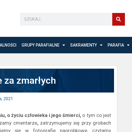
ALNOŚCI
GRUPY PARAFIALNE
SAKRAMENTY
PARAFIA
e za zmarłych
a, 2021
iu, o życiu człowieka i jego śmierci,
o tym co jest
dzamy cmentarze
,
zatrzymujemy się przy grobach
rujemy się w fotografie nagrobkowe, czytamy