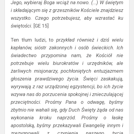
Jego, wybieraj Boga wciąż na nowo. (…) W świętym
i składającym się z grzeszników Kościele znajdziesz
wszystko. Czego potrzebujesz, aby wzrastać ku
świętości.
[GE 15]
Ten tłum ludzi, to
przykład również i dziś wielu
kapłanów, sióstr zakonnych i osób świeckich. Ich
świadectwo przypomina nam, że Kościół nie
potrzebuje wielu biurokratów i urzędników, ale
żarliwych misjonarzy, pochłoniętych entuzjazmem
głoszenia prawdziwego życia. Święci zaskakują,
wyrywają z raz urządzonej egzystencji, bo ich życie
wzywa nas do porzucenia spokojnej i znieczulającej
przeciętności. Prośmy Pana o odwagę, byśmy
zbytnio nie wahali się, gdy Duch Święty żąda od nas
wykonania kroku naprzód. Prośmy o łaskę
apostolską, byśmy przekazywali Ewangelię innym i
zrezygnowali z czynienia naszego życia