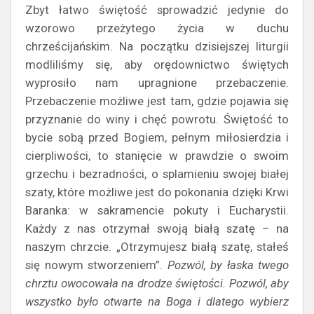
Zbyt łatwo świętość sprowadzić jedynie do
wzorowo przeżytego życia w duchu
chrześcijańskim. Na początku dzisiejszej liturgii
modliliśmy się, aby orędownictwo świętych
wyprosiło nam upragnione przebaczenie.
Przebaczenie możliwe jest tam, gdzie pojawia się
przyznanie do winy i chęć powrotu. Świętość to
bycie sobą przed Bogiem, pełnym miłosierdzia i
cierpliwości, to stanięcie w prawdzie o swoim
grzechu i bezradności, o splamieniu swojej białej
szaty, które możliwe jest do pokonania dzięki Krwi
Baranka: w sakramencie pokuty i Eucharystii.
Każdy z nas otrzymał swoją białą szatę – na
naszym chrzcie. „Otrzymujesz białą szatę, stałeś
się nowym stworzeniem”.
Pozwól, by łaska twego
chrztu owocowała na drodze świętości. Pozwól, aby
wszystko było otwarte na Boga i dlatego wybierz