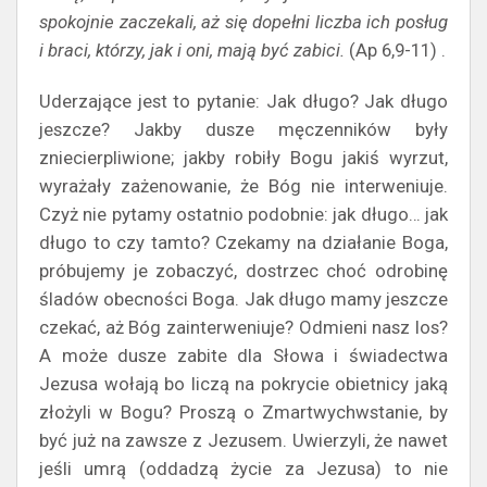
spokojnie zaczekali, aż się dopełni liczba ich posług
i braci, którzy, jak i oni, mają być zabici.
(Ap 6,9-11) .
Uderzające jest to pytanie: Jak długo? Jak długo
jeszcze? Jakby dusze męczenników były
zniecierpliwione; jakby robiły Bogu jakiś wyrzut,
wyrażały zażenowanie, że Bóg nie interweniuje.
Czyż nie pytamy ostatnio podobnie: jak długo… jak
długo to czy tamto? Czekamy na działanie Boga,
próbujemy je zobaczyć, dostrzec choć odrobinę
śladów obecności Boga. Jak długo mamy jeszcze
czekać, aż Bóg zainterweniuje? Odmieni nasz los?
A może dusze zabite dla Słowa i świadectwa
Jezusa wołają bo liczą na pokrycie obietnicy jaką
złożyli w Bogu? Proszą o Zmartwychwstanie, by
być już na zawsze z Jezusem. Uwierzyli, że nawet
jeśli umrą (oddadzą życie za Jezusa) to nie