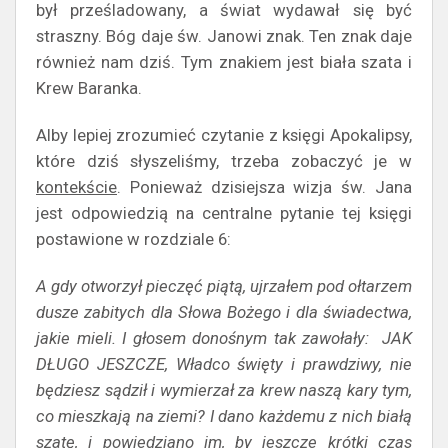
był prześladowany, a świat wydawał się być
straszny. Bóg daje św. Janowi znak. Ten znak daje
również nam dziś. Tym znakiem jest biała szata i
Krew Baranka.
Alby lepiej zrozumieć czytanie z księgi Apokalipsy,
które dziś słyszeliśmy, trzeba zobaczyć je w
kontekście
. Ponieważ dzisiejsza wizja św. Jana
jest odpowiedzią na centralne pytanie tej księgi
postawione w rozdziale 6:
A gdy otworzył pieczęć piątą, ujrzałem pod ołtarzem
dusze zabitych dla Słowa Bożego i dla świadectwa,
jakie mieli. I głosem donośnym tak zawołały: JAK
DŁUGO JESZCZE, Władco święty i prawdziwy, nie
będziesz sądził i wymierzał za krew naszą kary tym,
co mieszkają na ziemi? I dano każdemu z nich białą
szatę, i powiedziano im, by jeszcze krótki czas